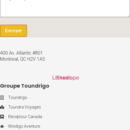
Envoyer
400 Av. Atlantic #801
Montreal, QC H2V 1A5
Linkedin
Envelope
Groupe Toundrigo
Toundrigo
Toundra Voyages
Réceptour Canada
Windigo Aventure